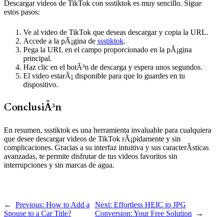
Descargar videos de TikTok con ssstiktok es muy sencillo. Sigue
estos pasos:
Ve al video de TikTok que deseas descargar y copia la URL.
Accede a la pÃ¡gina de
ssstiktok
.
Pega la URL en el campo proporcionado en la pÃ¡gina
principal.
Haz clic en el botÃ³n de descarga y espera unos segundos.
El video estarÃ¡ disponible para que lo guardes en tu
dispositivo.
ConclusiÃ³n
En resumen, ssstiktok es una herramienta invaluable para cualquiera
que desee descargar videos de TikTok rÃ¡pidamente y sin
complicaciones. Gracias a su interfaz intuitiva y sus caracterÃ­sticas
avanzadas, te permite disfrutar de tus videos favoritos sin
interrupciones y sin marcas de agua.
←
Previous:
How to Add a
Next:
Effortless HEIC to JPG
Spouse to a Car Title?
Conversion: Your Free Solution
→